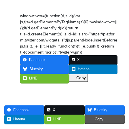
window.twttr=(function(d,s,id){var
js,fjs=d.getElementsByTagName(s)[0],t=window.twttr||
{};if(d.getElementById(id))return
t;js=d.createElement(s);js.id=id;js.src="https://platfor
m.twitter.com/widgets.js";fjs.parentNode.insertBefore(
js,fjs);t._e=[];t.ready=function(f){t._e.push(f);};return
t;}(document,"script","twitter-wjs"));
Facebook
X
Bluesky
Hatena
Copy
LINE
Facebook
X
Bluesky
Hatena
LINE
Copy