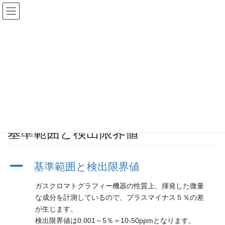
コ
ナ
ン
ビ
テ
ゲ
ン
ー
FAQs
ツ
シ
に
ョ
移
ン
HOME
FAQs
検査について
基準範囲と検出限界値
動
に
移
動
2020年5月16日
/ 最終更新日 :
2020年5月16日
ajc
検査について
基準範囲と検出限界値
A
基準範囲と検出限界値
ガスクロマトグラフィー機器の性質上、揮発した微量
な成分を計測しているので、プラスマイナス５％の差
が生じます。
検出限界値は0.001～5％＝10-50ppmとなります。