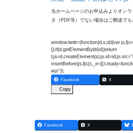
当ホームページのお申込みよりオンラ
タ（PDF等）でない場合はご郵送で
window.twttr=(function(d,s,id){var js,f
{};if(d.getElementById(id))return
t;js=d.createElement(s);js.id=id;js.src="
insertBefore(js,fjs);t._e=[];t.ready=functi
wjs"));
Facebook
X
Copy
Facebook
X