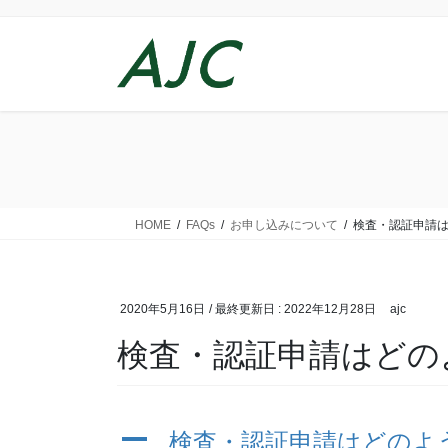
コ
ナ
ン
ビ
テ
ゲ
ン
ー
ツ
シ
に
ョ
移
ン
動
に
移
動
HOME
FAQs
お申し込みについて
検査・認証申請
2020年5月16日
/ 最終更新日 :
2022年12月28日
ajc
検査・認証申請はどの
A
検査・認証申請はどのよ