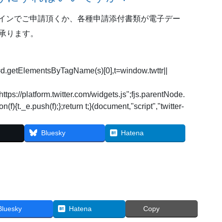
インでご申請頂くか、各種申請添付書類が電子デー
も承ります。
js=d.getElementsByTagName(s)[0],t=window.twttr||
https://platform.twitter.com/widgets.js";fjs.parentNode.
on(f){t._e.push(f);};return t;}(document,"script","twitter-
Bluesky
Hatena
Bluesky
Hatena
Copy