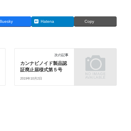
Bluesky
Hatena
Copy
次の記事
カンナビノイド製品認
証廃止届様式第５号
2019年10月2日