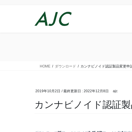
コ
ナ
ン
ビ
テ
ゲ
ン
ー
ツ
シ
に
ョ
移
ン
動
に
移
動
HOME
ダウンロード
カンナビノイド認証製品変更申
2019年10月2日
/ 最終更新日 :
2022年12月8日
ajc
カンナビノイド認証製